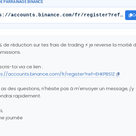
DE PARRAINAGE BINANCE
C
s://accounts.binance.com/fr/register?ref=EHKP
% de réduction sur tes frais de trading ⚡ je reverse la moitié
missions.
scris-toi via ce lien :
ps://accounts.binance.com/fr/register?ref=EHKPBS1Z
u as des questions, n'hésite pas à m'envoyer un message, j'y
ndrai rapidement.
i,
ne journée