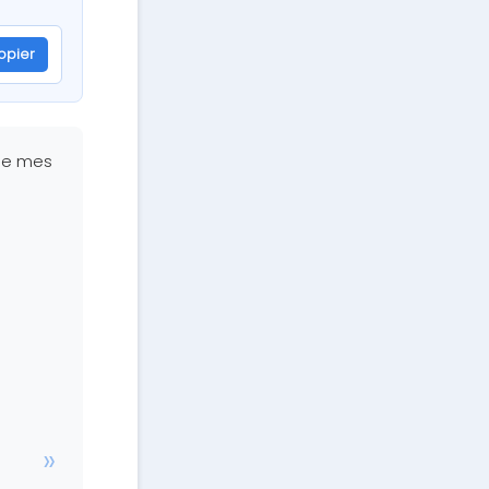
opier
BS1Z
 de mes