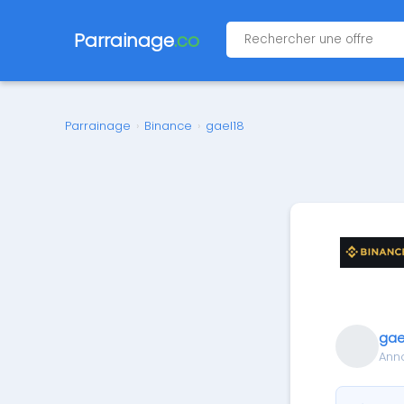
Parrainage
.co
Parrainage
›
Binance
›
gael18
gae
Ann