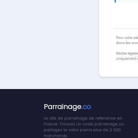
Pour votre séc
dans les ann
Restez égale
uniquement a
Parrainage
.co
Le site de parrainage de reference en
France. Trouvez un code parrainage ou
partagez le votre parmi plus de 2 000
marchands.