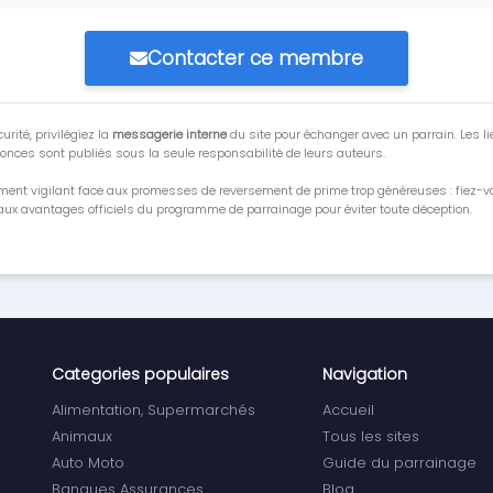
Contacter ce membre
urité, privilégiez la
messagerie interne
du site pour échanger avec un parrain. Les li
onces sont publiés sous la seule responsabilité de leurs auteurs.
ment vigilant face aux promesses de reversement de prime trop généreuses : fiez-
ux avantages officiels du programme de parrainage pour éviter toute déception.
Categories populaires
Navigation
Alimentation, Supermarchés
Accueil
Animaux
Tous les sites
Auto Moto
Guide du parrainage
Banques Assurances
Blog