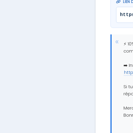
LIEN 
http
⚡ 10
com
➡️ In
htt
Si t
répo
Merc
Bon