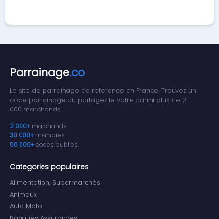
Parrainage
.co
Le site de parrainage de reference en France. Trouvez un
code parrainage ou partagez le votre parmi plus de 2
000 marchands.
2 000+
marchands
30 000+
membres
56 500+
codes publies
Categories populaires
Alimentation, Supermarchés
Animaux
Auto Moto
Banques Assurances