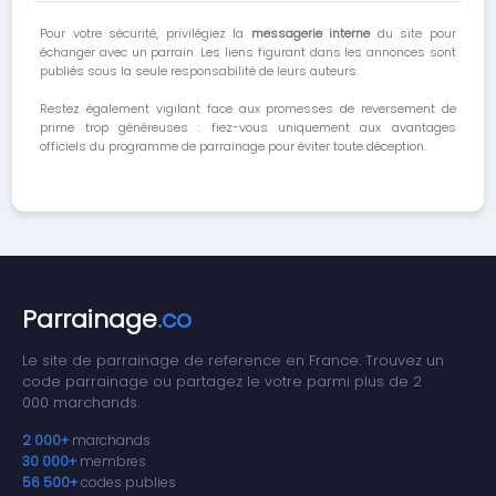
Pour votre sécurité, privilégiez la
messagerie interne
du site pour
échanger avec un parrain. Les liens figurant dans les annonces sont
publiés sous la seule responsabilité de leurs auteurs.
Restez également vigilant face aux promesses de reversement de
prime trop généreuses : fiez-vous uniquement aux avantages
officiels du programme de parrainage pour éviter toute déception.
Parrainage
.co
Le site de parrainage de reference en France. Trouvez un
code parrainage ou partagez le votre parmi plus de 2
000 marchands.
2 000+
marchands
30 000+
membres
56 500+
codes publies