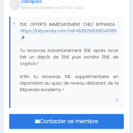
canaps13
Annonce publiée le 03-02-2022
15€ OFFERTS IMMÉDIATEMENT CHEZ BITPANDA :
https://bitpanda.com?ref=813825163116341085
Tu recevras instantanément 10€ après avoir
fait un dépôt de 25€ puis achèté 25€ de
cryptos !
Enfin tu recevras 5€ supplémentaire en
répondant au quizz de niveau débutant de la
Bitpanda Academy !
Contacter ce membre