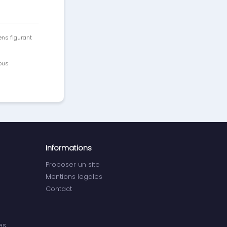
ens figurant
vous
Informations
Proposer un site
Mentions legales
Contact
es