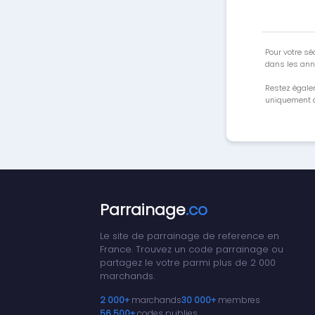
Pour votre séc
dans les ann
Restez égale
uniquement a
Parrainage
.co
Le site de parrainage de reference en
France. Trouvez un code parrainage ou
partagez le votre parmi plus de 2 000
marchands.
2 000+
marchands
30 000+
membres
56 500+
codes publies