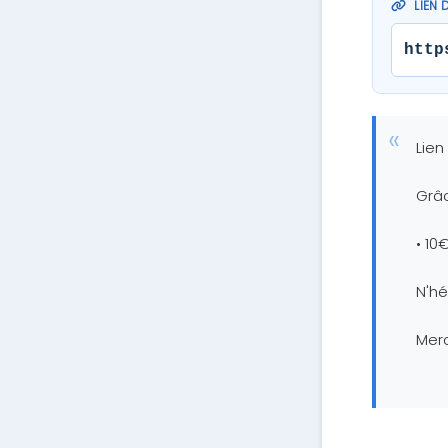
LIEN 
http
Lien
Grâc
• 10
N'hé
Merc