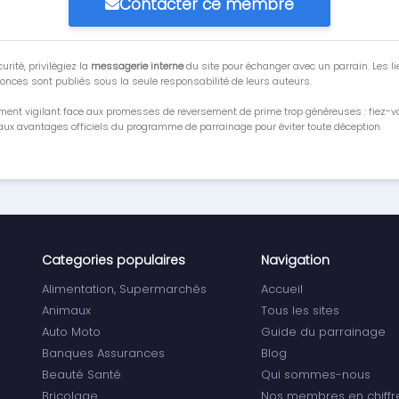
Contacter ce membre
urité, privilégiez la
messagerie interne
du site pour échanger avec un parrain. Les li
onces sont publiés sous la seule responsabilité de leurs auteurs.
ment vigilant face aux promesses de reversement de prime trop généreuses : fiez-
ux avantages officiels du programme de parrainage pour éviter toute déception.
Categories populaires
Navigation
Alimentation, Supermarchés
Accueil
Animaux
Tous les sites
Auto Moto
Guide du parrainage
Banques Assurances
Blog
Beauté Santé
Qui sommes-nous
Bricolage
Nos membres en chiffr