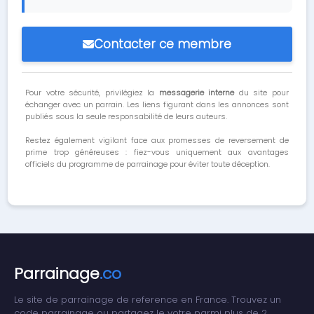
Contacter ce membre
Pour votre sécurité, privilégiez la
messagerie interne
du site pour
échanger avec un parrain. Les liens figurant dans les annonces sont
publiés sous la seule responsabilité de leurs auteurs.
Restez également vigilant face aux promesses de reversement de
prime trop généreuses : fiez-vous uniquement aux avantages
officiels du programme de parrainage pour éviter toute déception.
Parrainage
.co
Le site de parrainage de reference en France. Trouvez un
code parrainage ou partagez le votre parmi plus de 2