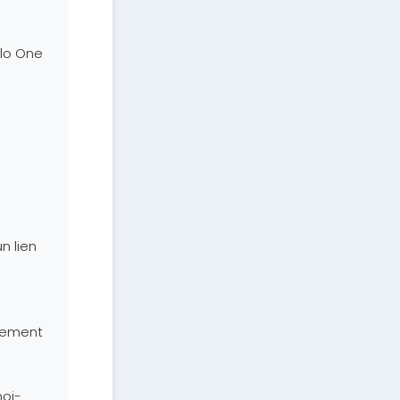
llo One
n lien
uement
moi-