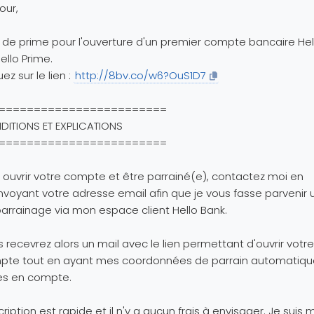
our,
de prime pour l'ouverture d'un premier compte bancaire He
ello Prime.
uez sur le lien :
http://8bv.co/w6?OuS1D7
========================
ITIONS ET EXPLICATIONS
========================
 ouvrir votre compte et être parrainé(e), contactez moi en
voyant votre adresse email afin que je vous fasse parvenir u
arrainage via mon espace client Hello Bank.
 recevrez alors un mail avec le lien permettant d'ouvrir votre
pte tout en ayant mes coordonnées de parrain automatiq
es en compte.
scription est rapide et il n'y a aucun frais à envisager. Je suis 