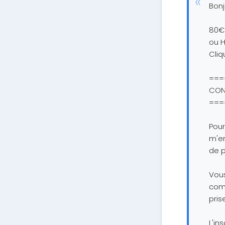
Bonj
80€ 
ou H
Cliq
===
COND
===
Pour
m'en
de p
Vous
com
pris
L'in