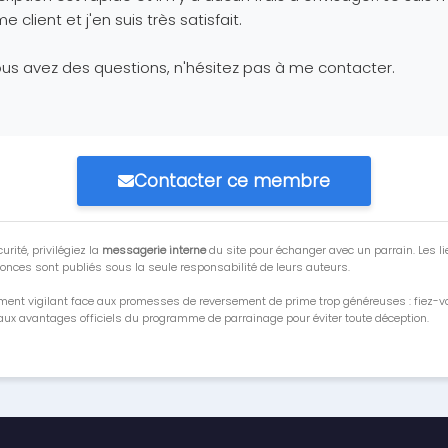
 client et j'en suis très satisfait.
ous avez des questions, n'hésitez pas à me contacter.
Contacter ce membre
urité, privilégiez la
messagerie interne
du site pour échanger avec un parrain. Les li
onces sont publiés sous la seule responsabilité de leurs auteurs.
ment vigilant face aux promesses de reversement de prime trop généreuses : fiez-
ux avantages officiels du programme de parrainage pour éviter toute déception.