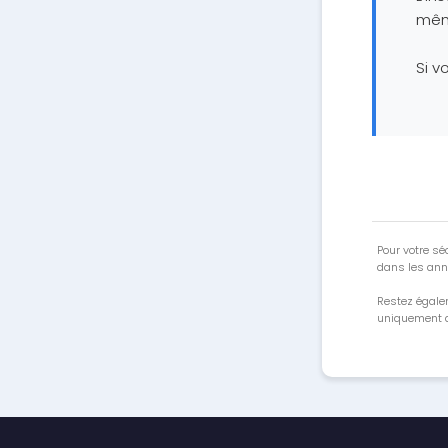
même
Si v
Pour votre séc
dans les ann
Restez égale
uniquement a