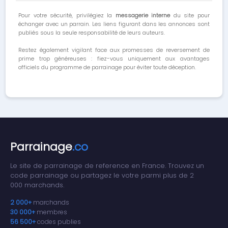
Pour votre sécurité, privilégiez la
messagerie interne
du site pour
échanger avec un parrain. Les liens figurant dans les annonces sont
publiés sous la seule responsabilité de leurs auteurs.
Restez également vigilant face aux promesses de reversement de
prime trop généreuses : fiez-vous uniquement aux avantages
officiels du programme de parrainage pour éviter toute déception.
Parrainage
.co
Le site de parrainage de reference en France. Trouvez un
code parrainage ou partagez le votre parmi plus de 2
000 marchands.
2 000+
marchands
30 000+
membres
56 500+
codes publies