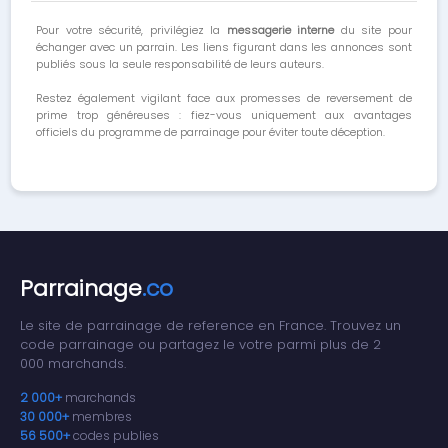
Pour votre sécurité, privilégiez la
messagerie interne
du site pour
échanger avec un parrain. Les liens figurant dans les annonces sont
publiés sous la seule responsabilité de leurs auteurs.
Restez également vigilant face aux promesses de reversement de
prime trop généreuses : fiez-vous uniquement aux avantages
officiels du programme de parrainage pour éviter toute déception.
Parrainage
.co
Le site de parrainage de reference en France. Trouvez un
code parrainage ou partagez le votre parmi plus de 2
000 marchands.
2 000+
marchands
30 000+
membres
56 500+
codes publies