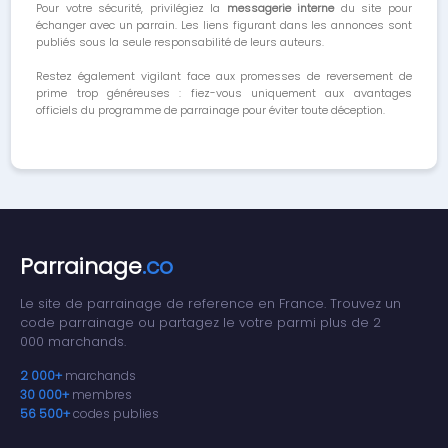
Pour votre sécurité, privilégiez la
messagerie interne
du site pour
échanger avec un parrain. Les liens figurant dans les annonces sont
publiés sous la seule responsabilité de leurs auteurs.
Restez également vigilant face aux promesses de reversement de
prime trop généreuses : fiez-vous uniquement aux avantages
officiels du programme de parrainage pour éviter toute déception.
Parrainage
.co
Le site de parrainage de reference en France. Trouvez un
code parrainage ou partagez le votre parmi plus de 2
000 marchands.
2 000+
marchands
30 000+
membres
56 500+
codes publies