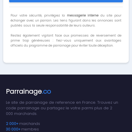
Pour votre sécurité, privilégiez la
messagerie interne
du site pour
échanger avec un parrain. Les liens figurant dans les annonces sont
publiés sous la seule responsabilité de leurs auteurs.
Restez également vigilant face aux promesses de reversement de
prime trop généreuses : fiez-vous uniquement aux avantages
officiels du programme de parrainage pour éviter toute déception.
Parrainage
.co
Le site de parrainage de reference en France. Trouvez un
code parrainage ou partagez le votre parmi plus de 2
000 marchands.
2 000+
marchands
30 000+
membres