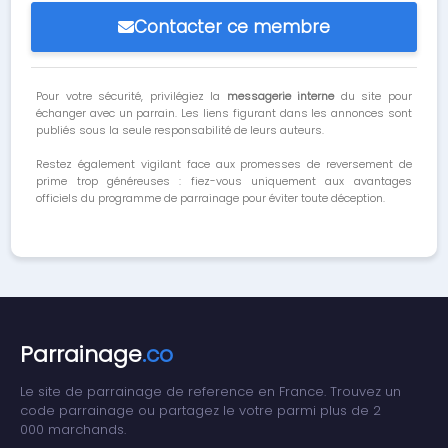
Contacter ce membre
Pour votre sécurité, privilégiez la
messagerie interne
du site pour
échanger avec un parrain. Les liens figurant dans les annonces sont
publiés sous la seule responsabilité de leurs auteurs.
Restez également vigilant face aux promesses de reversement de
prime trop généreuses : fiez-vous uniquement aux avantages
officiels du programme de parrainage pour éviter toute déception.
Parrainage
.co
Le site de parrainage de reference en France. Trouvez un
code parrainage ou partagez le votre parmi plus de 2
000 marchands.