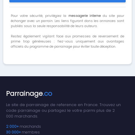
Pour votre sécurité, privilégiez la
messagerie interne
du site pour
échanger avec un parrain. Les liens figurant dans les annonces sont
publiés sous la seule responsabilité de leurs auteurs.
Restez également vigilant face aux promesses de reversement de
prime trop généreuses : fiez-vous uniquement aux avantages
officiels du programme de parrainage pour éviter toute déception.
Parrainage
.co
Le site de parrainage de reference en France. Trouvez un
code parrainage ou partagez le votre parmi plus de 2
000 marchands.
2 000+
marchands
30 000+
membres