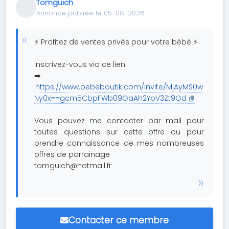
Tomguich
Annonce publiée le 05-08-2026
⚡ Profitez de ventes privés pour votre bébé ⚡
Inscrivez-vous via ce lien
➡️
https://www.bebeboutik.com/invite/MjAyMS0w
Ny0x==gcm5CbpFWb09GaAh2YpV3Zt9Gd
Vous pouvez me contacter par mail pour
toutes questions sur cette offre ou pour
prendre connaissance de mes nombreuses
offres de parrainage
tomguich@hotmail.fr
Contacter ce membre