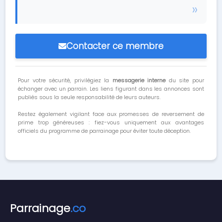
Contacter ce membre
Pour votre sécurité, privilégiez la
messagerie interne
du site pour
échanger avec un parrain. Les liens figurant dans les annonces sont
publiés sous la seule responsabilité de leurs auteurs.
Restez également vigilant face aux promesses de reversement de
prime trop généreuses : fiez-vous uniquement aux avantages
officiels du programme de parrainage pour éviter toute déception.
Parrainage
.co