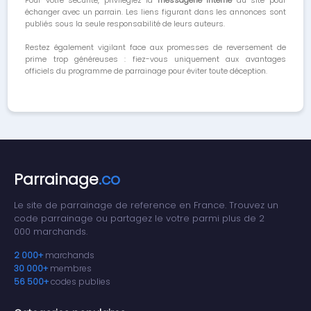
Pour votre sécurité, privilégiez la
messagerie interne
du site pour
échanger avec un parrain. Les liens figurant dans les annonces sont
publiés sous la seule responsabilité de leurs auteurs.
Restez également vigilant face aux promesses de reversement de
prime trop généreuses : fiez-vous uniquement aux avantages
officiels du programme de parrainage pour éviter toute déception.
Parrainage
.co
Le site de parrainage de reference en France. Trouvez un
code parrainage ou partagez le votre parmi plus de 2
000 marchands.
2 000+
marchands
30 000+
membres
56 500+
codes publies