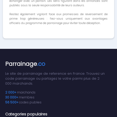
échanger avec un parrain. Les liens figurant dans les annonces sont
publiés sous la seule responsabilité de leurs auteurs.
Restez également vigilant face aux promesses de reversement de
prime trop généreuses : fiez-vous uniquement aux avantages
officiels du programme de parrainage pour éviter toute déception.
Parrainage
.co
Le site de parrainage de reference en France. Trouvez un
code parrainage ou partagez le votre parmi plus de 2
000 marchands.
2 000+
marchands
30 000+
membres
56 500+
codes publies
Categories populaires