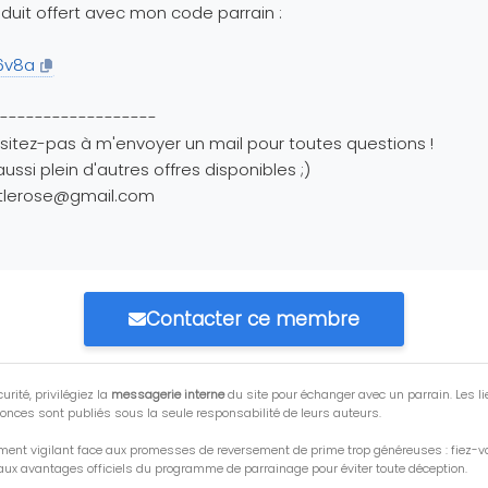
oduit offert avec mon code parrain :
6v8a
------------------
sitez-pas à m'envoyer un mail pour toutes questions !
 aussi plein d'autres offres disponibles ;)
ttlerose@gmail.com
Contacter ce membre
urité, privilégiez la
messagerie interne
du site pour échanger avec un parrain. Les li
onces sont publiés sous la seule responsabilité de leurs auteurs.
ment vigilant face aux promesses de reversement de prime trop généreuses : fiez-
ux avantages officiels du programme de parrainage pour éviter toute déception.