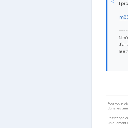
1 pr
m8
----
N'hé
J'ai
lee
Pour votre séc
dans les ann
Restez égale
uniquement a