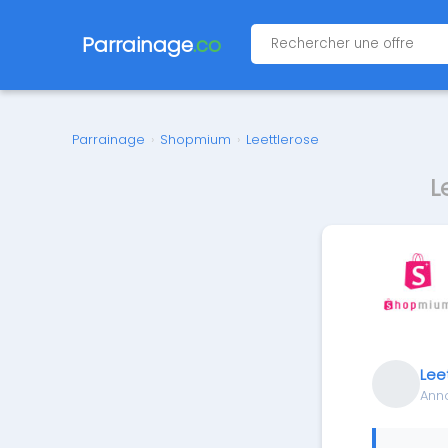
Parrainage
.co
Parrainage
›
Shopmium
›
Leettlerose
L
Lee
Ann