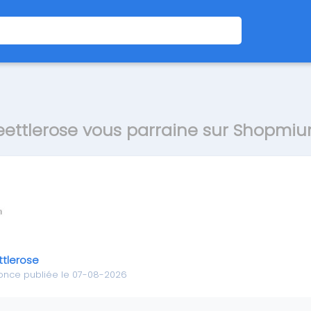
eettlerose vous parraine sur Shopmi
ttlerose
once publiée le 07-08-2026