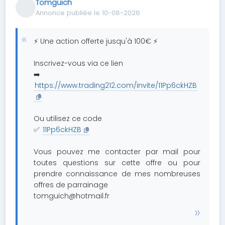
Tomguich
Annonce publiée le 10-08-2026
⚡ Une action offerte jusqu'à 100€ ⚡
Inscrivez-vous via ce lien
➡️
https://www.trading212.com/invite/11Pp6ckHZB
Ou utilisez ce code
✅
11Pp6ckHZB
Vous pouvez me contacter par mail pour
toutes questions sur cette offre ou pour
prendre connaissance de mes nombreuses
offres de parrainage
tomguich@hotmail.fr