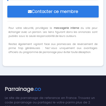
Contacter ce membre
Pour votre sécurité, privilégiez la
messagerie interne
du site pour
échanger avec un parrain. Les liens figurant dans les annonces sont
publiés sous la seule responsabilité de leurs auteurs.
Restez également vigilant face aux promesses de reversement de
prime trop généreuses : fiez-vous uniquement aux avantages
officiels du programme de parrainage pour éviter toute déception.
Parrainage
.co
Le site de parrainage de reference en France. Trouvez un
code parrainage ou partagez le votre parmi plus de 2