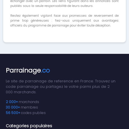
échanger avec un parrain. Les liens figurant dans les annonces sont
publiés sous la seule responsabilité de leurs auteurs.
Restez également vigilant face aux promesses de reversement de
prime trop généreuses : fiez-vous uniquement aux avantages
officiels du programme de parrainage pour éviter toute déception.
Parrainage
.co
Le site de parrainage de reference en France. Trouvez un
code parrainage ou partagez le votre parmi plus de 2
000 marchands.
2 000+
marchands
30 000+
membres
56 500+
codes publies
Categories populaires