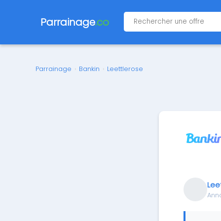
Parrainage
.co
Parrainage
›
Bankin
›
Leettlerose
Lee
Ann