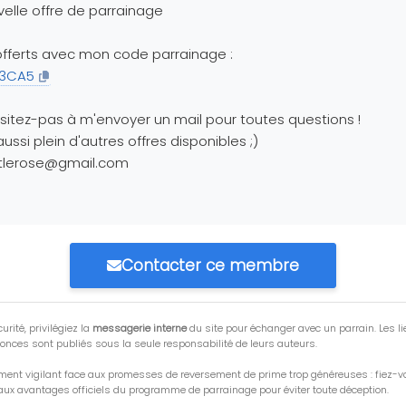
elle offre de parrainage
fferts avec mon code parrainage :
3CA5
sitez-pas à m'envoyer un mail pour toutes questions !
 aussi plein d'autres offres disponibles ;)
ttlerose@gmail.com
Contacter ce membre
urité, privilégiez la
messagerie interne
du site pour échanger avec un parrain. Les li
onces sont publiés sous la seule responsabilité de leurs auteurs.
ment vigilant face aux promesses de reversement de prime trop généreuses : fiez-
ux avantages officiels du programme de parrainage pour éviter toute déception.