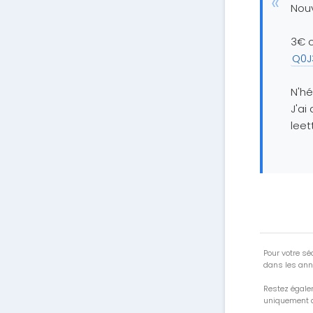
Nouv
3€ o
Q0J
N'hé
J'ai
lee
Pour votre séc
dans les ann
Restez égale
uniquement a