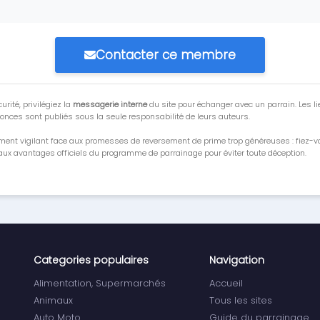
Contacter ce membre
urité, privilégiez la
messagerie interne
du site pour échanger avec un parrain. Les li
onces sont publiés sous la seule responsabilité de leurs auteurs.
ment vigilant face aux promesses de reversement de prime trop généreuses : fiez-
ux avantages officiels du programme de parrainage pour éviter toute déception.
Categories populaires
Navigation
Alimentation, Supermarchés
Accueil
Animaux
Tous les sites
Auto Moto
Guide du parrainage