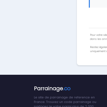
Pour votre séc
dans les ann
Restez égale
uniquement a
Parrainage
.co
Le site de parrainage de reference en
France. Trouvez un code parrainage ou
partagez le votre parmi plus de 2 000