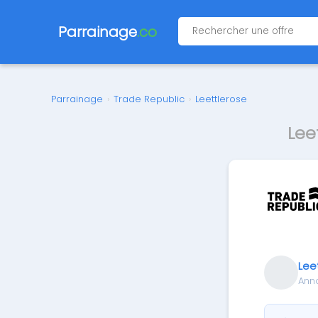
Parrainage
.co
Parrainage
›
Trade Republic
›
Leettlerose
Lee
Lee
Ann