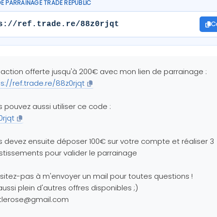
DE PARRAINAGE TRADE REPUBLIC
C
s://ref.trade.re/88z0rjqt
action offerte jusqu'à 200€ avec mon lien de parrainage :
s://ref.trade.re/88z0rjqt
 pouvez aussi utiliser ce code :
rjqt
 devez ensuite déposer 100€ sur votre compte et réaliser 3
stissements pour valider le parrainage
sitez-pas à m'envoyer un mail pour toutes questions !
 aussi plein d'autres offres disponibles ;)
ttlerose@gmail.com