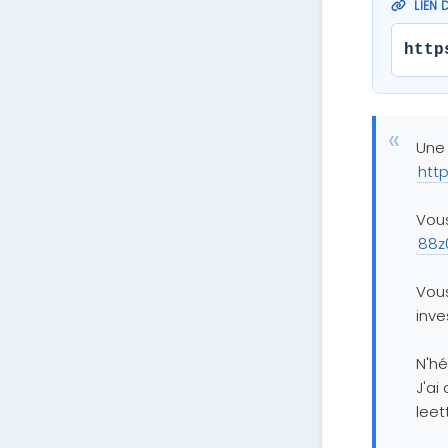
LIEN 
http
Une 
http
Vous
88z0
Vous
inve
N'hé
J'ai
lee