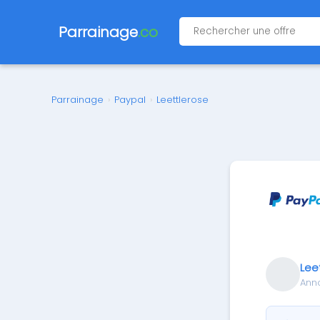
Parrainage
.co
Parrainage
›
Paypal
›
Leettlerose
Lee
Ann