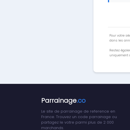
Pour votre séc
dans les ann
Restez égale
uniquement a
Parrainage
.co
Le site de parrainage de reference en
France. Trouvez un code parrainage ou
partagez le votre parmi plus de 2 000
marchands.