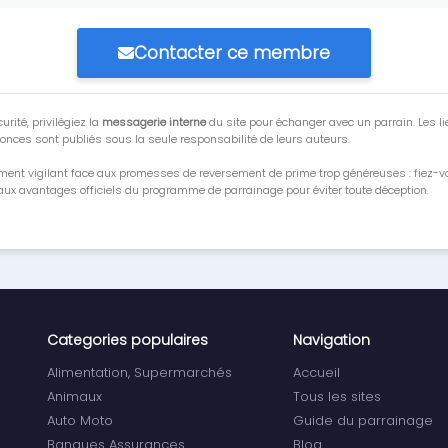
Contacter ce membre
urité, privilégiez la
messagerie interne
du site pour échanger avec un parrain. Les li
onces sont publiés sous la seule responsabilité de leurs auteurs.
ment vigilant face aux promesses de reversement de prime trop généreuses : fiez-
ux avantages officiels du programme de parrainage pour éviter toute déception.
Categories populaires
Navigation
Alimentation, Supermarchés
Accueil
Animaux
Tous les sites
Auto Moto
Guide du parrainage
Banques Assurances
Blog