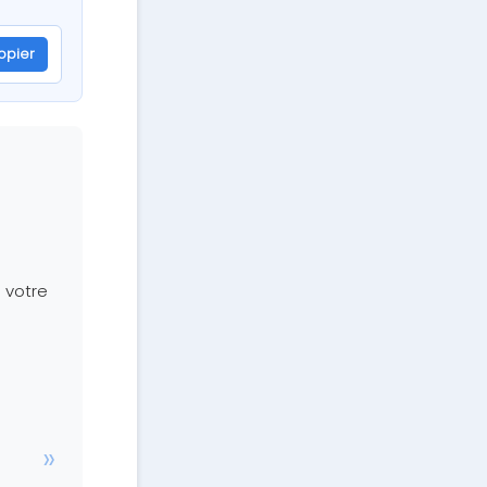
opier
 votre