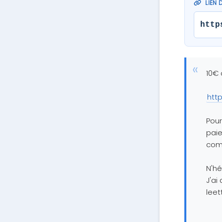
LIEN 
http
10€ 
http
Pour
paie
com
N'hé
J'ai
lee