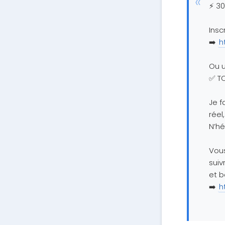
⚡ 30
Insc
➡️
h
Ou u
✅ T
Je 
réel
N’hé
Vous
suiv
et b
➡️
h