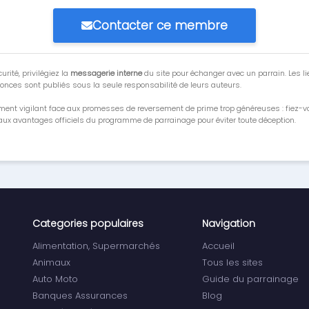
Contacter ce membre
urité, privilégiez la
messagerie interne
du site pour échanger avec un parrain. Les li
onces sont publiés sous la seule responsabilité de leurs auteurs.
ment vigilant face aux promesses de reversement de prime trop généreuses : fiez-
ux avantages officiels du programme de parrainage pour éviter toute déception.
Categories populaires
Navigation
Alimentation, Supermarchés
Accueil
Animaux
Tous les sites
Auto Moto
Guide du parrainage
Banques Assurances
Blog