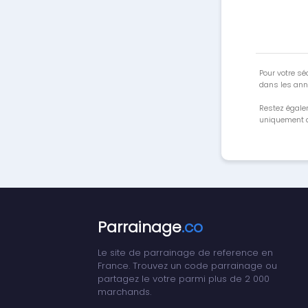
Pour votre séc
dans les ann
Restez égale
uniquement a
Parrainage
.co
Le site de parrainage de reference en
France. Trouvez un code parrainage ou
partagez le votre parmi plus de 2 000
marchands.