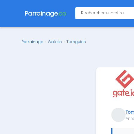
Parrainage
.co
Parrainage
›
Gate.io
›
Tomguich
Tom
Ann