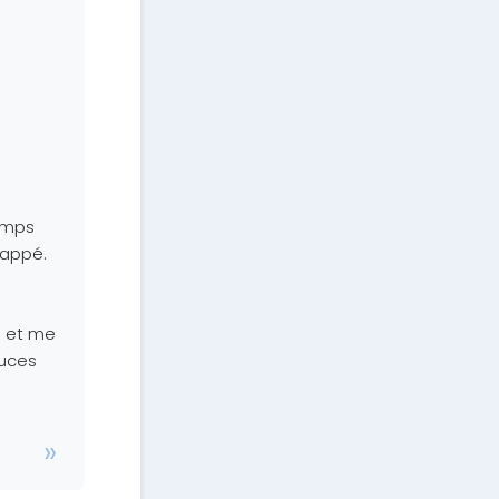
emps
happé.
l et me
tuces