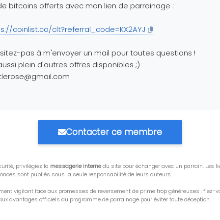
de bitcoins offerts avec mon lien de parrainage :
s://coinlist.co/clt?referral_code=KX2AYJ
sitez-pas à m'envoyer un mail pour toutes questions !
 aussi plein d'autres offres disponibles ;)
ttlerose@gmail.com
Contacter ce membre
urité, privilégiez la
messagerie interne
du site pour échanger avec un parrain. Les li
onces sont publiés sous la seule responsabilité de leurs auteurs.
ment vigilant face aux promesses de reversement de prime trop généreuses : fiez-
ux avantages officiels du programme de parrainage pour éviter toute déception.