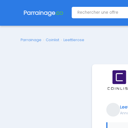
Parrainage
.co
Parrainage
›
Coinlist
›
Leettlerose
Lee
Ann