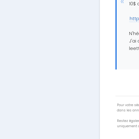
10$ 
http
N'hé
J'ai
lee
Pour votre séc
dans les ann
Restez égale
uniquement a