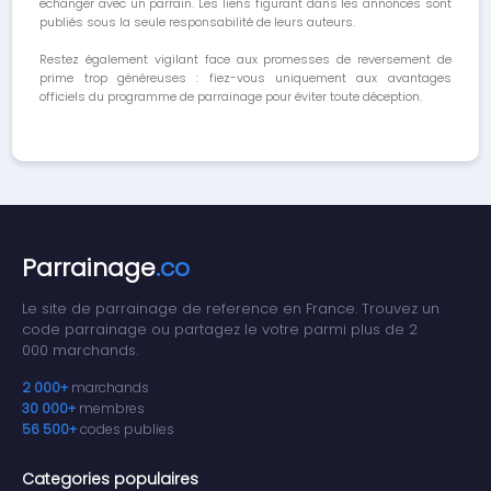
échanger avec un parrain. Les liens figurant dans les annonces sont
publiés sous la seule responsabilité de leurs auteurs.
Restez également vigilant face aux promesses de reversement de
prime trop généreuses : fiez-vous uniquement aux avantages
officiels du programme de parrainage pour éviter toute déception.
Parrainage
.co
Le site de parrainage de reference en France. Trouvez un
code parrainage ou partagez le votre parmi plus de 2
000 marchands.
2 000+
marchands
30 000+
membres
56 500+
codes publies
Categories populaires