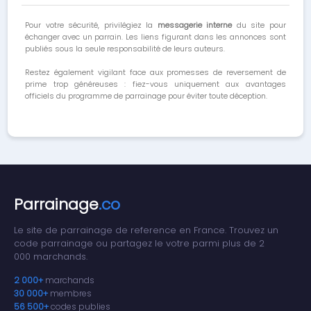
Pour votre sécurité, privilégiez la
messagerie interne
du site pour
échanger avec un parrain. Les liens figurant dans les annonces sont
publiés sous la seule responsabilité de leurs auteurs.
Restez également vigilant face aux promesses de reversement de
prime trop généreuses : fiez-vous uniquement aux avantages
officiels du programme de parrainage pour éviter toute déception.
Parrainage
.co
Le site de parrainage de reference en France. Trouvez un
code parrainage ou partagez le votre parmi plus de 2
000 marchands.
2 000+
marchands
30 000+
membres
56 500+
codes publies