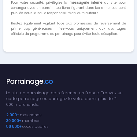
Pour votre sécurité, privilégiez la
messagerie interne
du site pour
échanger avec un parrain. Les liens figurant dans les annonces sont
publiés sous la seule responsabilité de leurs auteurs.
Restez également vigilant face aux promesses de reversement de
prime trop généreuses : fiez-vous uniquement aux avantages
officiels du programme de parrainage pour éviter toute déception.
Parrainage
.co
Le site de parrainage de reference en France. Trouvez un
code parrainage ou partagez le votre parmi plus de 2
000 marchands.
2 000+
marchands
30 000+
membres
56 500+
codes publies