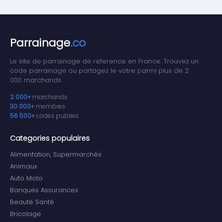
Parrainage
.co
Le site de parrainage de reference en France. Trouvez un
code parrainage ou partagez le votre parmi plus de 2
000 marchands.
2 000+
marchands
30 000+
membres
56 500+
codes publies
Categories populaires
Alimentation, Supermarchés
Animaux
Auto Moto
Banques Assurances
Beauté Santé
Bricolage