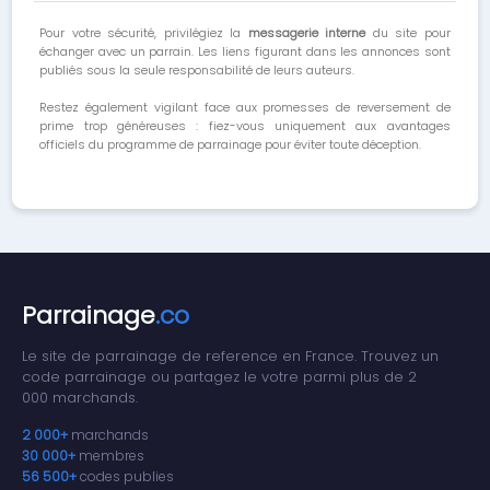
Pour votre sécurité, privilégiez la
messagerie interne
du site pour
échanger avec un parrain. Les liens figurant dans les annonces sont
publiés sous la seule responsabilité de leurs auteurs.
Restez également vigilant face aux promesses de reversement de
prime trop généreuses : fiez-vous uniquement aux avantages
officiels du programme de parrainage pour éviter toute déception.
Parrainage
.co
Le site de parrainage de reference en France. Trouvez un
code parrainage ou partagez le votre parmi plus de 2
000 marchands.
2 000+
marchands
30 000+
membres
56 500+
codes publies