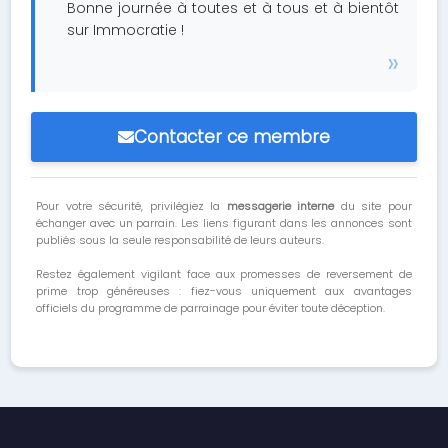
Bonne journée à toutes et à tous et à bientôt
sur Immocratie !
Contacter ce membre
Pour votre sécurité, privilégiez la
messagerie interne
du site pour
échanger avec un parrain. Les liens figurant dans les annonces sont
publiés sous la seule responsabilité de leurs auteurs.
Restez également vigilant face aux promesses de reversement de
prime trop généreuses : fiez-vous uniquement aux avantages
officiels du programme de parrainage pour éviter toute déception.