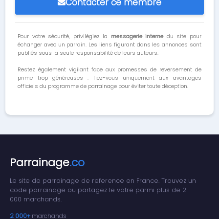
Contacter ce membre
Pour votre sécurité, privilégiez la
messagerie interne
du site pour
échanger avec un parrain. Les liens figurant dans les annonces sont
publiés sous la seule responsabilité de leurs auteurs.
Restez également vigilant face aux promesses de reversement de
prime trop généreuses : fiez-vous uniquement aux avantages
officiels du programme de parrainage pour éviter toute déception.
Parrainage
.co
Le site de parrainage de reference en France. Trouvez un
code parrainage ou partagez le votre parmi plus de 2
000 marchands.
2 000+
marchands