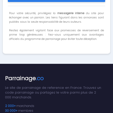
Pour votre sécurité, privilégiez la
messagerie interne
du site pour
échanger avec un parrain. Les liens figurant dans les annonces sont
publiés sous la seule responsabilité de leurs auteurs.
Restez également vigilant face aux promesses de reversement de
prime trop généreuses : fiez-vous uniquement aux avantages
officiels du programme de parrainage pour éviter toute déception.
Parrainage
.co
Le site de parrainage de reference en France. Trouvez un
code parrainage ou partagez le votre parmi plus de 2
000 marchands.
2 000+
marchands
30 000+
membres