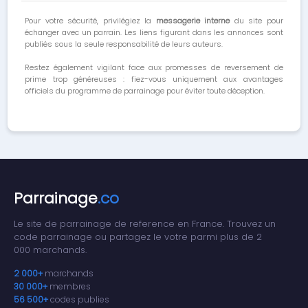
Pour votre sécurité, privilégiez la
messagerie interne
du site pour
échanger avec un parrain. Les liens figurant dans les annonces sont
publiés sous la seule responsabilité de leurs auteurs.
Restez également vigilant face aux promesses de reversement de
prime trop généreuses : fiez-vous uniquement aux avantages
officiels du programme de parrainage pour éviter toute déception.
Parrainage
.co
Le site de parrainage de reference en France. Trouvez un
code parrainage ou partagez le votre parmi plus de 2
000 marchands.
2 000+
marchands
30 000+
membres
56 500+
codes publies