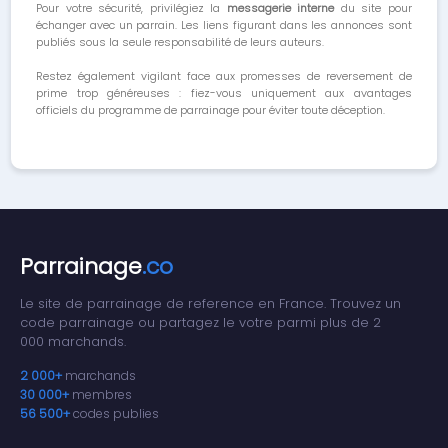
Pour votre sécurité, privilégiez la
messagerie interne
du site pour
échanger avec un parrain. Les liens figurant dans les annonces sont
publiés sous la seule responsabilité de leurs auteurs.
Restez également vigilant face aux promesses de reversement de
prime trop généreuses : fiez-vous uniquement aux avantages
officiels du programme de parrainage pour éviter toute déception.
Parrainage
.co
Le site de parrainage de reference en France. Trouvez un
code parrainage ou partagez le votre parmi plus de 2
000 marchands.
2 000+
marchands
30 000+
membres
56 500+
codes publies