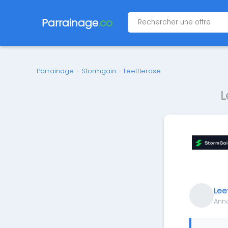
Parrainage
.co
Parrainage
›
Stormgain
›
Leettlerose
L
Lee
Ann