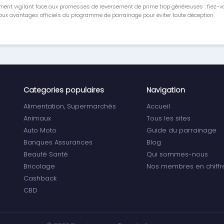
ment vigilant face aux promesses de reversement de prime trop généreuses : fiez-
ux avantages officiels du programme de parrainage pour éviter toute déception.
Categories populaires
Navigation
Alimentation, Supermarchés
Accueil
Animaux
Tous les sites
Auto Moto
Guide du parrainage
Banques Assurances
Blog
Beauté Santé
Qui sommes-nous
Bricolage
Nos membres en chiffr
Cashback
CBD