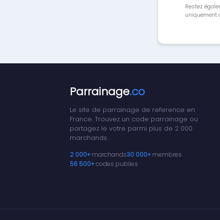
Restez égale
uniquement a
Parrainage
.co
Le site de parrainage de reference en
France. Trouvez un code parrainage ou
partagez le votre parmi plus de 2 000
marchands.
2 000+
marchands
30 000+
membres
56 500+
codes publies