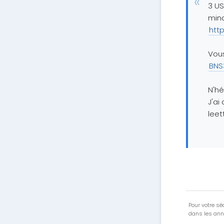
3 US
mina
htt
Vous
BNS
N'hé
J'ai
lee
Pour votre séc
dans les ann