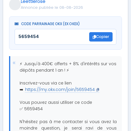
Leettlerose
Annonce publiée le 08-08-2026
CODE PARRAINAGE OKX (EX OKEX)
Copier
5659454
⚡ Jusqu'à 400€ offerts + 8% d'intérêts sur vos
dépôts pendant 1 an ! ⚡
Inscrivez-vous via ce lien
➡️
https://my.okx.com/join/5659454
Vous pouvez aussi utiliser ce code
✅ 5659454
N'hésitez pas à me contacter si vous avez la
moindre question, je serai ravi de vous