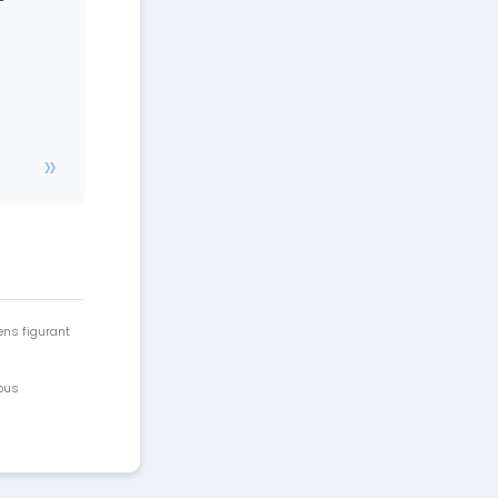
ens figurant
vous