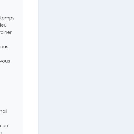
u temps
leul
rainer
 vous
e vous
mail
x en
e