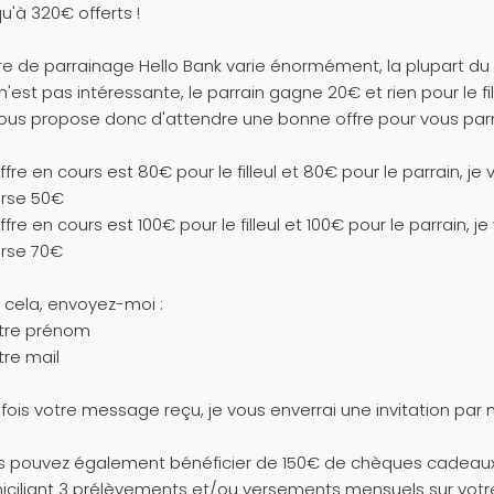
u'à 320€ offerts !
fre de parrainage Hello Bank varie énormément, la plupart d
 n'est pas intéressante, le parrain gagne 20€ et rien pour le fil
ous propose donc d'attendre une bonne offre pour vous par
'offre en cours est 80€ pour le filleul et 80€ pour le parrain, je
erse 50€
'offre en cours est 100€ pour le filleul et 100€ pour le parrain, j
erse 70€
 cela, envoyez-moi :
otre prénom
tre mail
fois votre message reçu, je vous enverrai une invitation par 
s pouvez également bénéficier de 150€ de chèques cadeau
ciliant 3 prélèvements et/ou versements mensuels sur votr