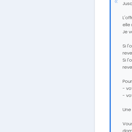
Jusq
L'of
elle
Je v
Si l
rev
Si l
rev
Pour
- v
- vo
Une 
Vou
domi