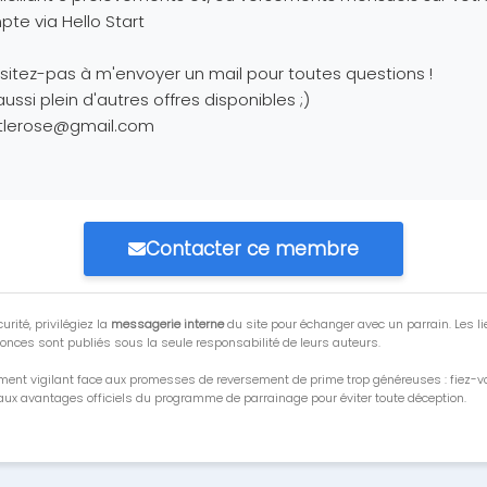
te via Hello Start
sitez-pas à m'envoyer un mail pour toutes questions !
 aussi plein d'autres offres disponibles ;)
ttlerose@gmail.com
Contacter ce membre
urité, privilégiez la
messagerie interne
du site pour échanger avec un parrain. Les li
onces sont publiés sous la seule responsabilité de leurs auteurs.
ment vigilant face aux promesses de reversement de prime trop généreuses : fiez-
ux avantages officiels du programme de parrainage pour éviter toute déception.