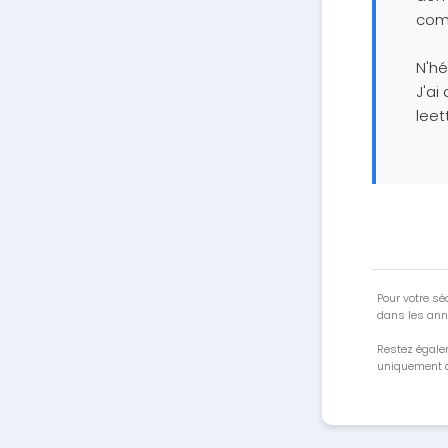
comp
N'hé
J'ai
lee
Pour votre séc
dans les ann
Restez égale
uniquement a