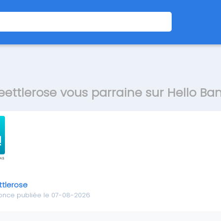
eettlerose vous parraine sur Hello Ba
ttlerose
once publiée le 07-08-2026