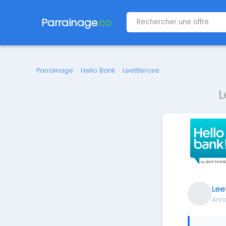
Parrainage
.co
Parrainage
›
Hello Bank
›
Leettlerose
L
Lee
Ann