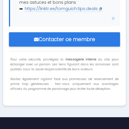
mes astuces et bons plans
➡️
https://linktr.ee/tomguich.tips.deals
Contacter ce membre
Pour votre sécurité, privilégiez la
messagerie interne
du site pour
échanger avec un parrain. Les liens figurant dans les annonces sont
publiés sous la seule responsabilité de leurs auteurs.
Restez également vigilant face aux promesses de reversement de
prime trop généreuses : fiez-vous uniquement aux avantages
officiels du programme de parrainage pour éviter toute déception.