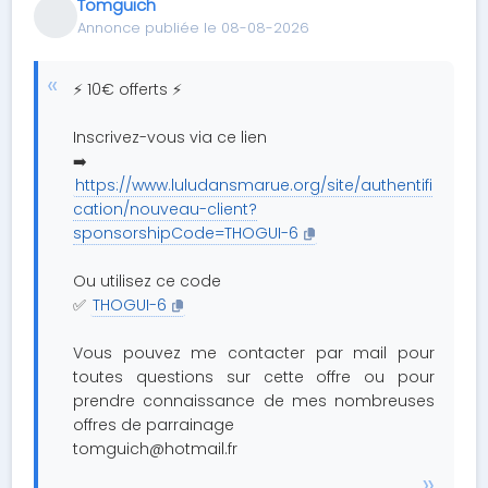
Tomguich
Annonce publiée le 08-08-2026
⚡ 10€ offerts ⚡
Inscrivez-vous via ce lien
➡️
https://www.luludansmarue.org/site/authentifi
cation/nouveau-client?
sponsorshipCode=THOGUI-6
Ou utilisez ce code
✅
THOGUI-6
Vous pouvez me contacter par mail pour
toutes questions sur cette offre ou pour
prendre connaissance de mes nombreuses
offres de parrainage
tomguich@hotmail.fr