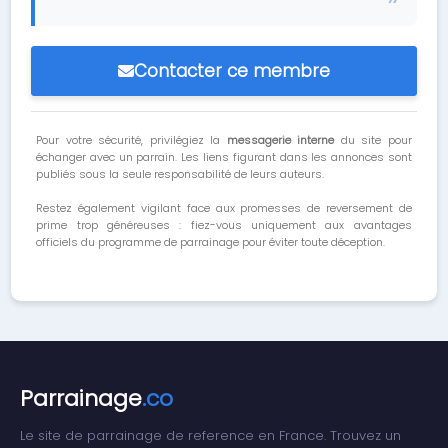
Contacter ce membre
Pour votre sécurité, privilégiez la
messagerie interne
du site pour
échanger avec un parrain. Les liens figurant dans les annonces sont
publiés sous la seule responsabilité de leurs auteurs.
Restez également vigilant face aux promesses de reversement de
prime trop généreuses : fiez-vous uniquement aux avantages
officiels du programme de parrainage pour éviter toute déception.
Parrainage
.co
Le site de parrainage de reference en France. Trouvez un