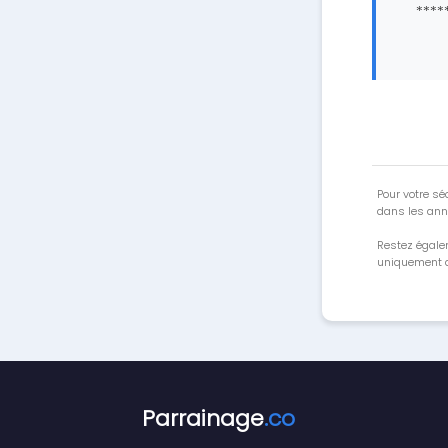
****
Pour votre séc
dans les ann
Restez égale
uniquement a
Parrainage
.co