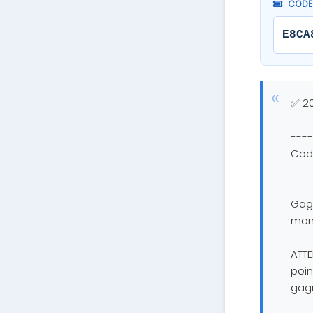
CODE
E8CA
✅ 20
----
Code
----
Gagn
mon 
ATTE
poin
gagn