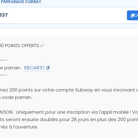
 PARRAINAGE SUBWAY
C
837
0 POINTS OFFERTS ✅
---
 parrain :
E8CA837
---
ez 200 points sur votre compte Subway en vous inscrivant 
code parrain.
NTION : Uniquement pour une inscription via l'appli mobile ! V
ts seront ensuite doublés pour 28 jours en plus des 200 poin
és à l'ouverture.