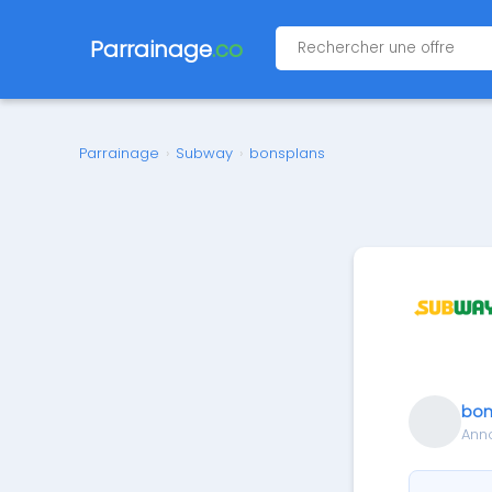
Parrainage
.co
Parrainage
›
Subway
›
bonsplans
bon
Ann