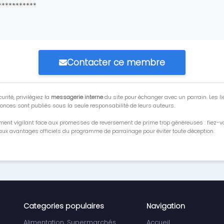
***********
Contacter ce membre
urité, privilégiez la
messagerie interne
du site pour échanger avec un parrain. Les li
onces sont publiés sous la seule responsabilité de leurs auteurs.
ment vigilant face aux promesses de reversement de prime trop généreuses : fiez-
ux avantages officiels du programme de parrainage pour éviter toute déception.
Categories populaires
Navigation
Alimentation, Supermarchés
Accueil