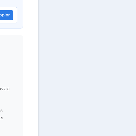
opier
avec
os
ts