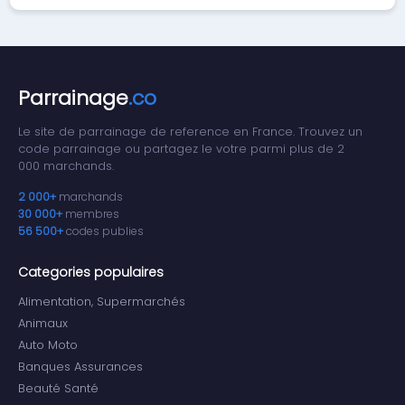
Parrainage
.co
Le site de parrainage de reference en France. Trouvez un
code parrainage ou partagez le votre parmi plus de 2
000 marchands.
2 000+
marchands
30 000+
membres
56 500+
codes publies
Categories populaires
Alimentation, Supermarchés
Animaux
Auto Moto
Banques Assurances
Beauté Santé