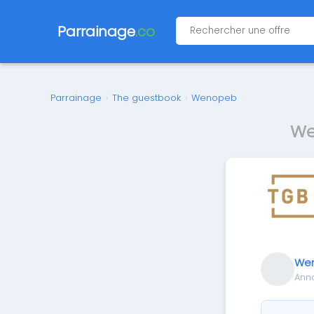
Parrainage
.co
Parrainage
›
The guestbook
›
Wenopeb
We
We
Ann