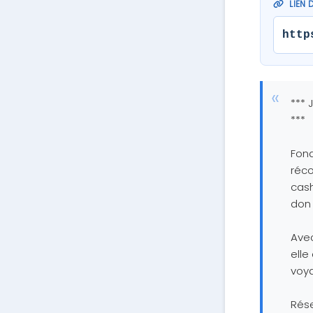
LIEN 
http
*** 
***
Fond
réco
cash
don 
Avec
elle
voy
Rése