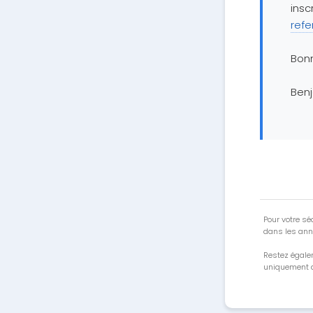
inscr
refe
Bon
Ben
Pour votre séc
dans les ann
Restez égale
uniquement a