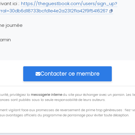
ivant ici :
https://theguestbook.com/users/sign_up?
rral=30db6d18733bcfd1e4e2a2312f1a42f9f5416267
ne journée
jamin
Contacter ce membre
urité, privilégiez la
messagerie interne
du site pour échanger avec un parrain. Les li
onces sont publiés sous la seule responsabilité de leurs auteurs.
ment vigilant face aux promesses de reversement de prime trop généreuses : fiez-
ux avantages officiels du programme de parrainage pour éviter toute déception.