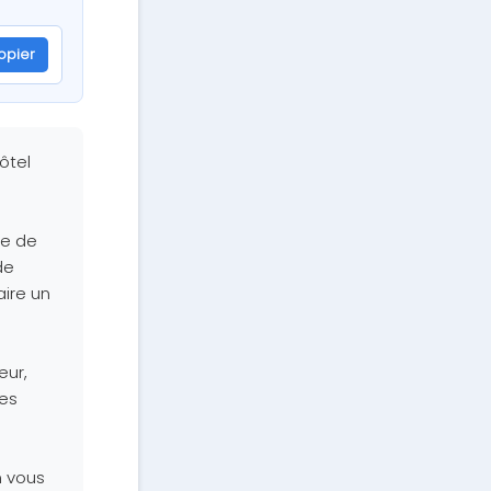
opier
0db6d18733bcfd1e4e2a2312f1a42f9f5416267
ôtel
me de
de
aire un
eur,
les
n vous