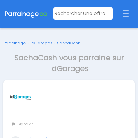
Parrainage
.co
Parrainage
›
IdGarages
›
SachaCash
SachaCash vous parraine sur
IdGarages
Signaler