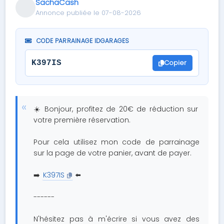
SachaCash
Annonce publiée le 07-08-2026
CODE PARRAINAGE IDGARAGES
Copier
K397IS
☀️ Bonjour, profitez de 20€ de réduction sur
votre première réservation.
Pour cela utilisez mon code de parrainage
sur la page de votre panier, avant de payer.
➡️
K397IS
⬅️
------
N'hésitez pas à m'écrire si vous avez des