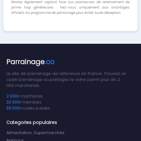
Restez également vigilant face aux promesses de reversement de
prime trop généreuses : fiez-vous uniquement aux avantages
officiels du programme de parrainage pour éviter toute déception.
Parrainage
.co
Le site de parrainage de reference en France. Trouvez un
code parrainage ou partagez le votre parmi plus de 2
000 marchands.
2 000+
marchands
30 000+
membres
56 500+
codes publies
Categories populaires
Alimentation, Supermarchés
Animaux