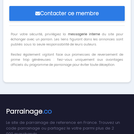
Contacter ce membre
Pour votre sécurité, privilégiez la
messagerie interne
du site pour
échanger avec un parrain. Les liens figurant dans les annonces sont
publiés sous la seule responsabilité de leurs auteurs.
Restez également vigilant face aux promesses de reversement de
prime trop généreuses : fiez-vous uniquement aux avantages
officiels du programme de parrainage pour éviter toute déception.
Parrainage
.co
Le site de parrainage de reference en France. Trouvez un
code parrainage ou partagez le votre parmi plus de 2
000 marchands.