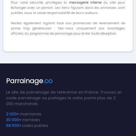
Pour votre sécurité, privilégiez la
messagerie interne
du site pour
échanger avec un parrain. Les liens figurant dans les annonces sont
publiés sous la seule responsabilité de leurs auteurs.
Restez également vigilant face aux promesses de reversement de
prime trop généreuses : fiez-vous uniquement aux avantages
officiels du programme de parrainage pour éviter toute déception.
Parrainage
.co
Le site de parrainage de reference en France. Trouvez un
code parrainage ou partagez le votre parmi plus de 2
000 marchands.
2 000+
marchands
30 000+
membres
56 500+
codes publies