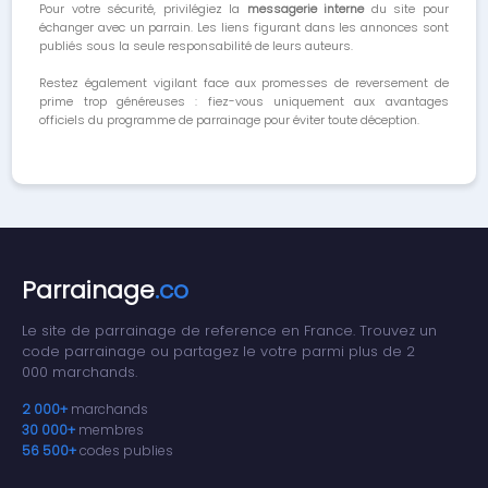
Pour votre sécurité, privilégiez la
messagerie interne
du site pour
échanger avec un parrain. Les liens figurant dans les annonces sont
publiés sous la seule responsabilité de leurs auteurs.
Restez également vigilant face aux promesses de reversement de
prime trop généreuses : fiez-vous uniquement aux avantages
officiels du programme de parrainage pour éviter toute déception.
Parrainage
.co
Le site de parrainage de reference en France. Trouvez un
code parrainage ou partagez le votre parmi plus de 2
000 marchands.
2 000+
marchands
30 000+
membres
56 500+
codes publies