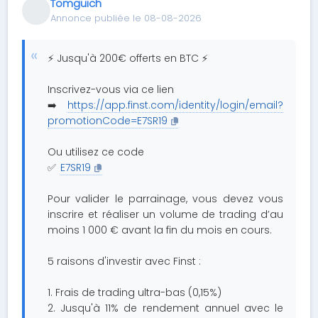
Tomguich
Annonce publiée le 08-08-2026
⚡ Jusqu'à 200€ offerts en BTC ⚡
Inscrivez-vous via ce lien
➡️
https://app.finst.com/identity/login/email?
promotionCode=E7SR19
Ou utilisez ce code
✅
E7SR19
Pour valider le parrainage, vous devez vous
inscrire et réaliser un volume de trading d’au
moins 1 000 € avant la fin du mois en cours.
5 raisons d'investir avec Finst :
1. Frais de trading ultra-bas (0,15%)
2. Jusqu'à 11% de rendement annuel avec le