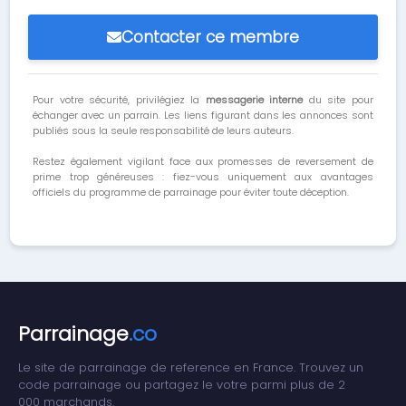
Contacter ce membre
Pour votre sécurité, privilégiez la
messagerie interne
du site pour
échanger avec un parrain. Les liens figurant dans les annonces sont
publiés sous la seule responsabilité de leurs auteurs.
Restez également vigilant face aux promesses de reversement de
prime trop généreuses : fiez-vous uniquement aux avantages
officiels du programme de parrainage pour éviter toute déception.
Parrainage
.co
Le site de parrainage de reference en France. Trouvez un
code parrainage ou partagez le votre parmi plus de 2
000 marchands.