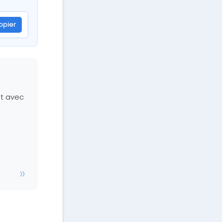
opier
nt avec