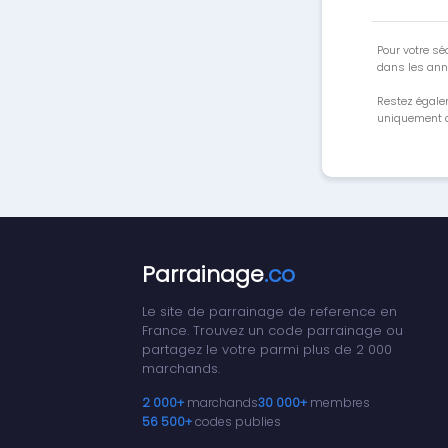
Pour votre séc
dans les ann
Restez égale
uniquement a
Parrainage
.co
Le site de parrainage de reference en
France. Trouvez un code parrainage ou
partagez le votre parmi plus de 2 000
marchands.
2 000+
marchands
30 000+
membres
56 500+
codes publies