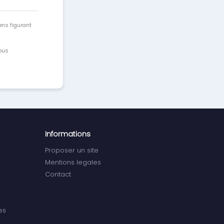
ens figurant
vous
Informations
Proposer un site
Mentions legales
Contact
es