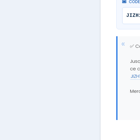
CODE
JIZH
✅ㅤ 
‎ ‎ ‎ ‎ ‎ ‎ ‎ ‎ 
Jusq
ce c
JIZ
Merc
‎ ‎ ‎ ‎ ‎ ‎ ‎ ‎ 