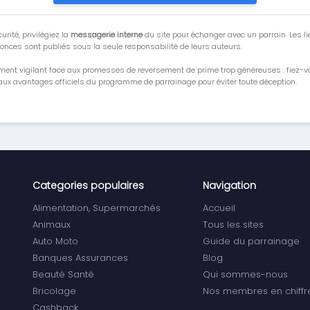
urité, privilégiez la
messagerie interne
du site pour échanger avec un parrain. Les li
onces sont publiés sous la seule responsabilité de leurs auteurs.
ment vigilant face aux promesses de reversement de prime trop généreuses : fiez-
ux avantages officiels du programme de parrainage pour éviter toute déception.
Categories populaires
Navigation
Alimentation, Supermarchés
Accueil
Animaux
Tous les sites
Auto Moto
Guide du parrainage
Banques Assurances
Blog
Beauté Santé
Qui sommes-nous
Bricolage
Nos membres en chiffr
Cashback