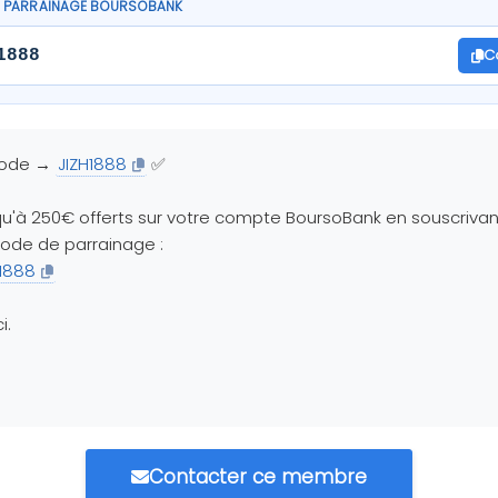
 PARRAINAGE BOURSOBANK
C
1888
Code →
JIZH1888
ㅤ✅
‎ ‎
u'à 250€ offerts sur votre compte BoursoBank en souscriva
ode de parrainage :
H1888
i.
‎ ‎ ‎ ‎ ‎ ‎ ‎ ‎ ‎ ‎ ‎ ‎
Contacter ce membre