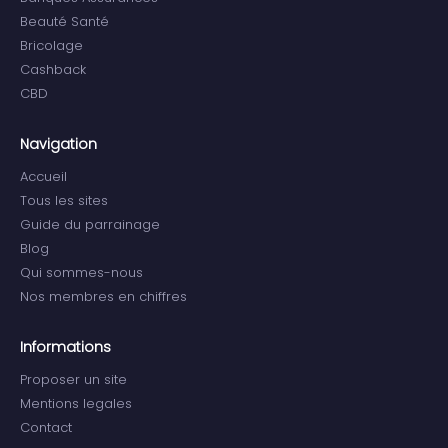
Beauté Santé
Bricolage
Cashback
CBD
Navigation
Accueil
Tous les sites
Guide du parrainage
Blog
Qui sommes-nous
Nos membres en chiffres
Informations
Proposer un site
Mentions legales
Contact