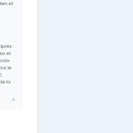
lien et
 après
use et
toute
our le
€
de la