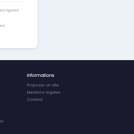
ens figurant
vous
Informations
Proposer un site
Mentions legales
Contact
es