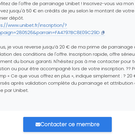
ofitez de l'offre de parrainage Unibet ! Inscrivez-vous via mon 
vez jusqu'à 50 € en crédits de jeu selon le montant de votre
ier dépôt.
s://www.unibet.fr/inscription/?
paign=280526&parrain=FA4797BC8E09C29D
lus, je vous reverse jusqu’à 20 € de ma prime de parrainage
dation des conditions de l'offre. Inscription rapide, offre série
ment du bonus garanti. N'hésitez pas à me contacter pour 
tion ou pour être accompagné lors de votre inscription. ?? P
p « Ce que vous offrez en plus », indique simplement : ? 20 
rsés après validation complète du parrainage et attribution 
e par Unibet.
Contacter ce membre