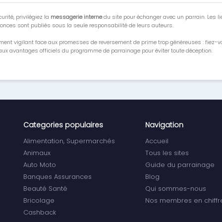
urité, privilégiez la
messagerie interne
du site pour échanger avec un parrain. Les li
onces sont publiés sous la seule responsabilité de leurs auteurs.
ment vigilant face aux promesses de reversement de prime trop généreuses : fiez-
ux avantages officiels du programme de parrainage pour éviter toute déception.
Categories populaires
Navigation
Alimentation, Supermarchés
Accueil
Animaux
Tous les sites
Auto Moto
Guide du parrainage
Banques Assurances
Blog
Beauté Santé
Qui sommes-nous
Bricolage
Nos membres en chiffr
Cashback