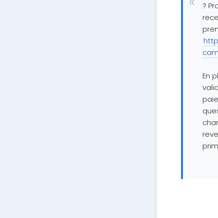
? Pr
rece
prem
http
cam
En p
vali
paie
ques
cham
reve
prim