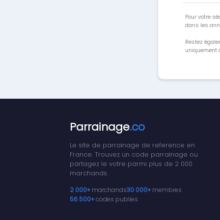
Pour votre séc
dans les ann
Restez égale
uniquement a
Parrainage
.co
Le site de parrainage de reference en
France. Trouvez un code parrainage ou
partagez le votre parmi plus de 2 000
marchands.
2 000+
marchands
30 000+
membres
56 500+
codes publies