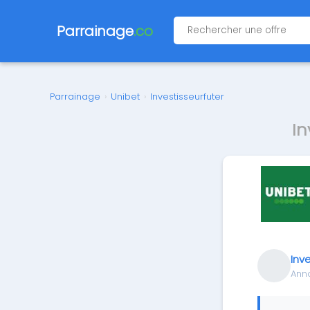
Parrainage
.co
Parrainage
›
Unibet
›
Investisseurfuter
In
Inv
Ann