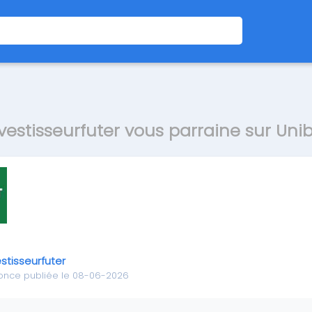
vestisseurfuter vous parraine sur Uni
estisseurfuter
once publiée le 08-06-2026