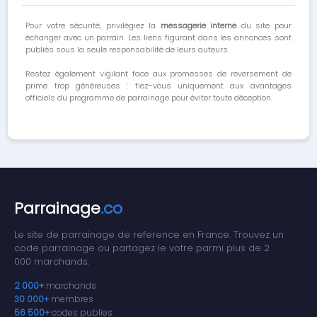
Pour votre sécurité, privilégiez la
messagerie interne
du site pour
échanger avec un parrain. Les liens figurant dans les annonces sont
publiés sous la seule responsabilité de leurs auteurs.
Restez également vigilant face aux promesses de reversement de
prime trop généreuses : fiez-vous uniquement aux avantages
officiels du programme de parrainage pour éviter toute déception.
Parrainage
.co
Le site de parrainage de reference en France. Trouvez un
code parrainage ou partagez le votre parmi plus de 2
000 marchands.
2 000+
marchands
30 000+
membres
56 500+
codes publies