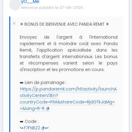
yO__Me
Annonce publiée le 07-08-2026
✴️ BONUS DE BIENVENUE AVEC PANDA REMIT ✴️
Envoyez de l'argent à l'international
rapidement et à moindre coût avec Panda
Remit, l'application spécialisée dans les
transferts d'argent internationaux. Les bonus
et récompenses varient selon le pays
d'inscription et les promotions en cours.
➡️ Lien de parrainage :
https://p.pandaremit.com/h5activity/launchA
ctivityCenterV3En?
countryCode=FRA&shareCode=RjdGTkJaMg=
=&lang=fr-fr
➡️ Code :
↪️
F7FNBZ2
↩️